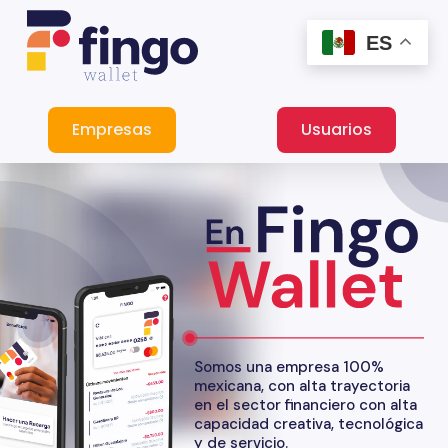
Ir
al
ES
contenido
Empresas
Usuarios
Somos una empresa 100%
mexicana, con alta trayectoria
en el sector financiero con alta
capacidad creativa, tecnológica
y de servicio.